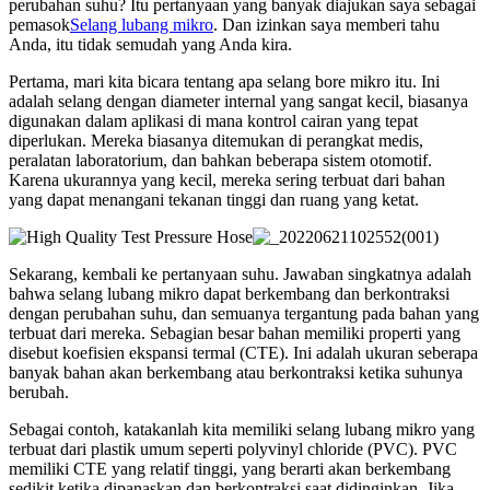
perubahan suhu? Itu pertanyaan yang banyak diajukan saya sebagai
pemasok
Selang lubang mikro
. Dan izinkan saya memberi tahu
Anda, itu tidak semudah yang Anda kira.
Pertama, mari kita bicara tentang apa selang bore mikro itu. Ini
adalah selang dengan diameter internal yang sangat kecil, biasanya
digunakan dalam aplikasi di mana kontrol cairan yang tepat
diperlukan. Mereka biasanya ditemukan di perangkat medis,
peralatan laboratorium, dan bahkan beberapa sistem otomotif.
Karena ukurannya yang kecil, mereka sering terbuat dari bahan
yang dapat menangani tekanan tinggi dan ruang yang ketat.
Sekarang, kembali ke pertanyaan suhu. Jawaban singkatnya adalah
bahwa selang lubang mikro dapat berkembang dan berkontraksi
dengan perubahan suhu, dan semuanya tergantung pada bahan yang
terbuat dari mereka. Sebagian besar bahan memiliki properti yang
disebut koefisien ekspansi termal (CTE). Ini adalah ukuran seberapa
banyak bahan akan berkembang atau berkontraksi ketika suhunya
berubah.
Sebagai contoh, katakanlah kita memiliki selang lubang mikro yang
terbuat dari plastik umum seperti polyvinyl chloride (PVC). PVC
memiliki CTE yang relatif tinggi, yang berarti akan berkembang
sedikit ketika dipanaskan dan berkontraksi saat didinginkan. Jika