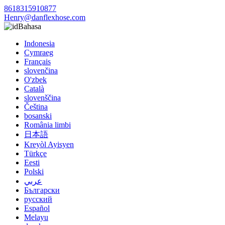
8618315910877
Henry@danflexhose.com
Bahasa
Indonesia
Cymraeg
Français
slovenčina
O'zbek
Català
slovenščina
Čeština
bosanski
România limbi
日本語
Kreyòl Ayisyen
Türkçe
Eesti
Polski
عربي
Български
русский
Español
Melayu