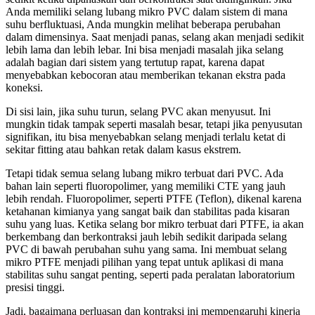
Anda memiliki selang lubang mikro PVC dalam sistem di mana
suhu berfluktuasi, Anda mungkin melihat beberapa perubahan
dalam dimensinya. Saat menjadi panas, selang akan menjadi sedikit
lebih lama dan lebih lebar. Ini bisa menjadi masalah jika selang
adalah bagian dari sistem yang tertutup rapat, karena dapat
menyebabkan kebocoran atau memberikan tekanan ekstra pada
koneksi.
Di sisi lain, jika suhu turun, selang PVC akan menyusut. Ini
mungkin tidak tampak seperti masalah besar, tetapi jika penyusutan
signifikan, itu bisa menyebabkan selang menjadi terlalu ketat di
sekitar fitting atau bahkan retak dalam kasus ekstrem.
Tetapi tidak semua selang lubang mikro terbuat dari PVC. Ada
bahan lain seperti fluoropolimer, yang memiliki CTE yang jauh
lebih rendah. Fluoropolimer, seperti PTFE (Teflon), dikenal karena
ketahanan kimianya yang sangat baik dan stabilitas pada kisaran
suhu yang luas. Ketika selang bor mikro terbuat dari PTFE, ia akan
berkembang dan berkontraksi jauh lebih sedikit daripada selang
PVC di bawah perubahan suhu yang sama. Ini membuat selang
mikro PTFE menjadi pilihan yang tepat untuk aplikasi di mana
stabilitas suhu sangat penting, seperti pada peralatan laboratorium
presisi tinggi.
Jadi, bagaimana perluasan dan kontraksi ini mempengaruhi kinerja