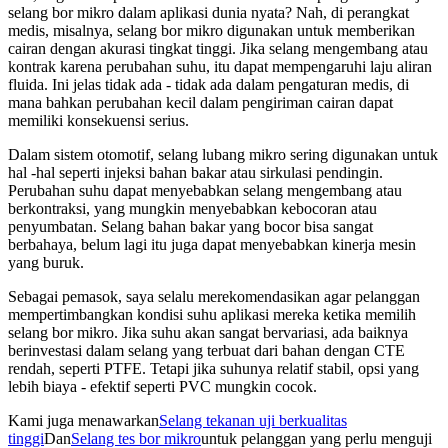
selang bor mikro dalam aplikasi dunia nyata? Nah, di perangkat
medis, misalnya, selang bor mikro digunakan untuk memberikan
cairan dengan akurasi tingkat tinggi. Jika selang mengembang atau
kontrak karena perubahan suhu, itu dapat mempengaruhi laju aliran
fluida. Ini jelas tidak ada - tidak ada dalam pengaturan medis, di
mana bahkan perubahan kecil dalam pengiriman cairan dapat
memiliki konsekuensi serius.
Dalam sistem otomotif, selang lubang mikro sering digunakan untuk
hal -hal seperti injeksi bahan bakar atau sirkulasi pendingin.
Perubahan suhu dapat menyebabkan selang mengembang atau
berkontraksi, yang mungkin menyebabkan kebocoran atau
penyumbatan. Selang bahan bakar yang bocor bisa sangat
berbahaya, belum lagi itu juga dapat menyebabkan kinerja mesin
yang buruk.
Sebagai pemasok, saya selalu merekomendasikan agar pelanggan
mempertimbangkan kondisi suhu aplikasi mereka ketika memilih
selang bor mikro. Jika suhu akan sangat bervariasi, ada baiknya
berinvestasi dalam selang yang terbuat dari bahan dengan CTE
rendah, seperti PTFE. Tetapi jika suhunya relatif stabil, opsi yang
lebih biaya - efektif seperti PVC mungkin cocok.
Kami juga menawarkan
Selang tekanan uji berkualitas
tinggi
Dan
Selang tes bor mikro
untuk pelanggan yang perlu menguji