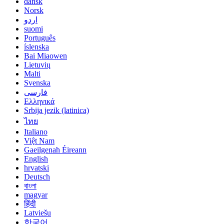
dansk
Norsk
اردو
suomi
Português
íslenska
Bai Miaowen
Lietuvių
Malti
Svenska
فارسی
Ελληνικά
Srbija jezik (latinica)
ไทย
Italiano
Việt Nam
Gaeilgenah Éireann
English
hrvatski
Deutsch
বাংলা
magyar
हिंदी
Latviešu
한국어