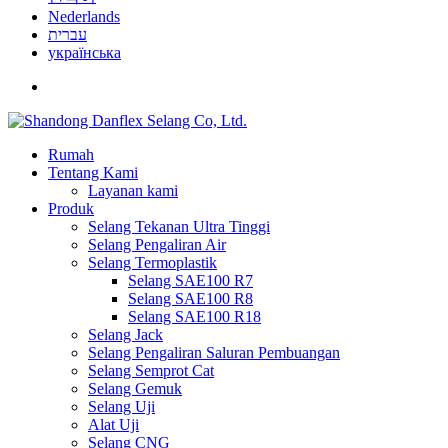
Nederlands
עברית
українська
Rumah
Tentang Kami
Layanan kami
Produk
Selang Tekanan Ultra Tinggi
Selang Pengaliran Air
Selang Termoplastik
Selang SAE100 R7
Selang SAE100 R8
Selang SAE100 R18
Selang Jack
Selang Pengaliran Saluran Pembuangan
Selang Semprot Cat
Selang Gemuk
Selang Uji
Alat Uji
Selang CNG